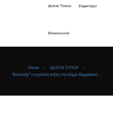
Δελτία Τύπου
Συμμετέχω
Επικοινωνία
Home
ΔΕΛΤΙΑ ΤΥΠΟΥ
/
/
“Βούλιαξε” η σχολική στέγη στο Δήμο Θερμαϊκού…