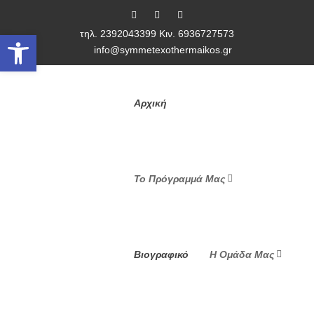
τηλ. 2392043399 Κιν. 6936727573
Ανοίξτε τη γραμμή εργαλείων
info@symmetexothermaikos.gr
Αρχική
Το Πρόγραμμά Μας
Βιογραφικό
Η Ομάδα Μας