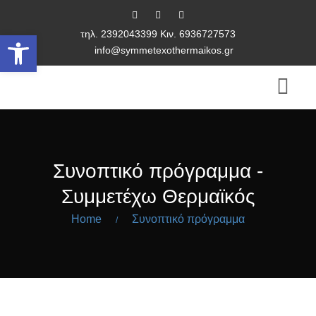
τηλ. 2392043399 Κιν. 6936727573
Ανοίξτε τη γραμμή εργαλείων
info@symmetexothermaikos.gr
Συνοπτικό πρόγραμμα -
Συμμετέχω Θερμαϊκός
Home
Συνοπτικό πρόγραμμα
/