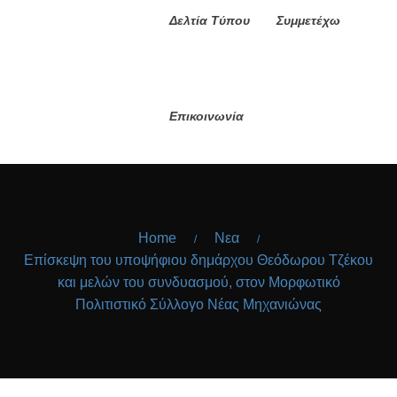
Δελτία Τύπου
Συμμετέχω
Επικοινωνία
Home
Νεα
/
/
Επίσκεψη του υποψήφιου δημάρχου Θεόδωρου Τζέκου
και μελών του συνδυασμού, στον Μορφωτικό
Πολιτιστικό Σύλλογο Νέας Μηχανιώνας