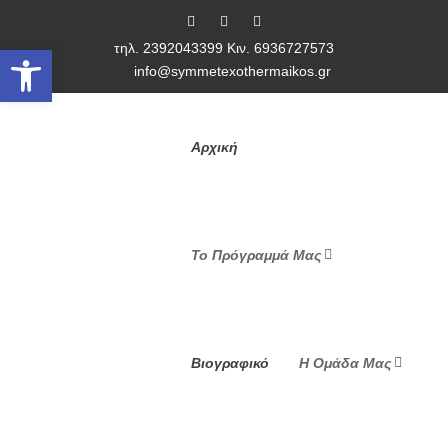
τηλ. 2392043399 Κιν. 6936727573
Ανοίξτε τη γραμμή εργαλείων
info@symmetexothermaikos.gr
Αρχική
Το Πρόγραμμά Μας
Βιογραφικό
Η Ομάδα Μας