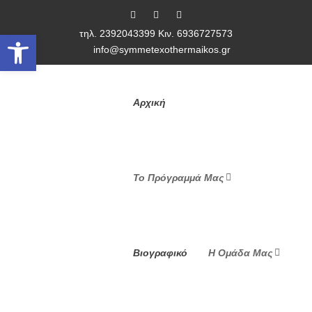
τηλ. 2392043399 Κιν. 6936727573
Ανοίξτε τη γραμμή εργαλείων
info@symmetexothermaikos.gr
Αρχική
Το Πρόγραμμά Μας
Βιογραφικό
Η Ομάδα Μας