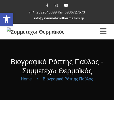
τηλ. 2392043399 Κιν. 6936727573
Ανοίξτε τη γραμμή εργαλείων
info@symmetexothermaikos.gr
Βιογραφικό Ράπτης Παύλος -
Συμμετέχω Θερμαϊκός
Home
Βιογραφικό Ράπτης Παύλος
/