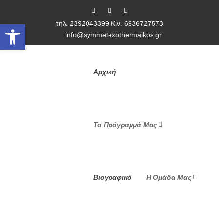
τηλ. 2392043399 Κιν. 6936727573
Ανοίξτε τη γραμμή εργαλείων
info@symmetexothermaikos.gr
Αρχική
Το Πρόγραμμά Μας
Βιογραφικό
Η Ομάδα Μας