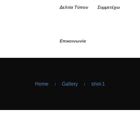
Δελτία Τύπου
Συμμετέχω
Επικοινωνία
Home
Gallery
shot-1
/
/