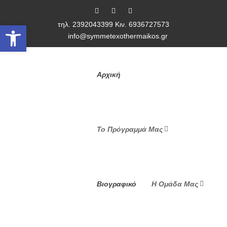
τηλ. 2392043399 Κιν. 6936727573
Ανοίξτε τη γραμμή εργαλείων
info@symmetexothermaikos.gr
Αρχική
Το Πρόγραμμά Μας
Βιογραφικό
Η Ομάδα Μας