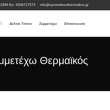
43399 Κιν. 6936727573
info@symmetexothermaikos.gr
Δελτία Τύπου
Συμμετέχω
Επικοινωνία
μμετέχω Θερμαϊκός