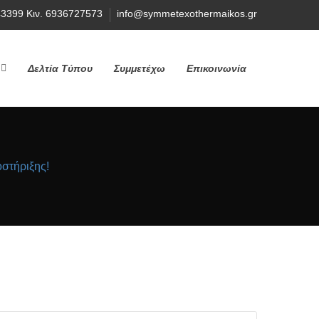
43399 Κιν. 6936727573
info@symmetexothermaikos.gr
Δελτία Τύπου
Συμμετέχω
Επικοινωνία
τήριξης!