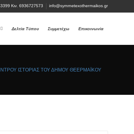
43399 Κιν. 6936727573
info@symmetexothermaikos.gr
Δελτία Τύπου
Συμμετέχω
Επικοινωνία
ΚΕΝΤΡΟΥ ΙΣΤΟΡΙΑΣ ΤΟΥ ΔΗΜΟΥ ΘΕΕΡΜΑΪΚΟΥ